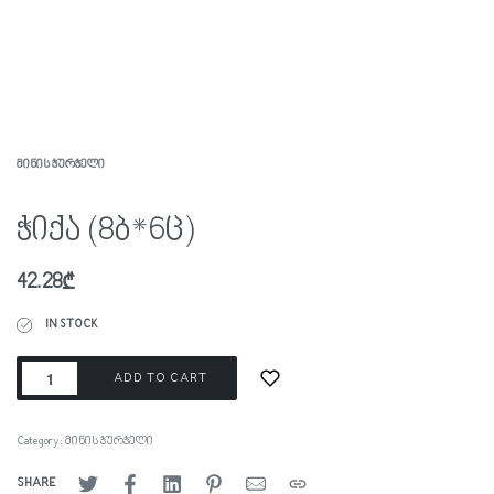
ᲛᲘᲜᲘᲡ ᲭᲣᲠᲭᲔᲚᲘ
ჭიქა (8ბ*6ც)
42.28
₾
IN STOCK
ADD TO CART
Category:
მინის ჭურჭელი
SHARE