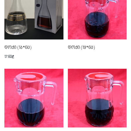
დოქი (1ბ*6ც)
დოქი (1ყ*6ც)
17.60
₾