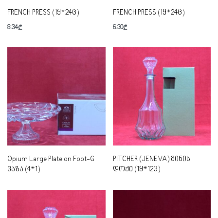
FRENCH PRESS (1ყ*24ც)
FRENCH PRESS (1ყ*24ც)
8.34
₾
6.30
₾
Opium Large Plate on Foot-G
PITCHER (JENEVA) მინის
ვაზა (4*1)
დოქი (1ყ*12ც)