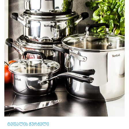
ტეფალის ჭურჭელი