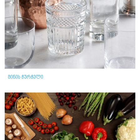
მინის ჭურჭელი