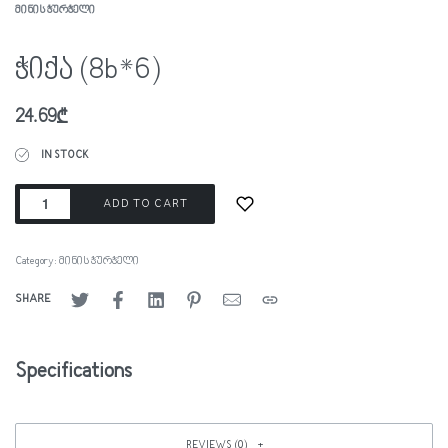
ᲛᲘᲜᲘᲡ ᲭᲣᲠᲭᲔᲚᲘ
ჭიქა (8b*6)
24.69
₾
IN STOCK
ADD TO CART
Category:
მინის ჭურჭელი
SHARE
Specifications
REVIEWS (0)