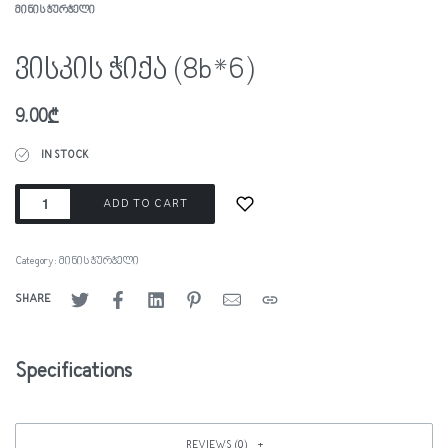
ᲛᲘᲜᲘᲡ ᲭᲣᲠᲭᲔᲚᲘ
ვისკის ჭიქა (8b*6)
9.00
₾
IN STOCK
ADD TO CART
Category:
მინის ჭურჭელი
SHARE
Specifications
REVIEWS (0)