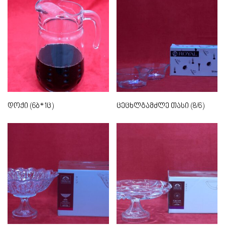
დოქი (6ბ*1ც)
ცეცხლგამძლე თასი (8/6)